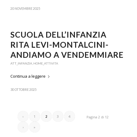
20 NOVEMBRE 2025
SCUOLA DELL’INFANZIA
RITA LEVI-MONTALCINI-
ANDIAMO A VENDEMMIARE
ATT_INFANZIA
,
HOME_ATTIVITA
Continua a leggere
30 OTTOBRE 2025
‹
1
2
3
4
Pagina 2 di 12
›
»