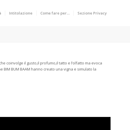
à
Intitolazione
Come fare per…
Sezione Privacy
e coinvolge il gusto,il profumo,il tatto e l’olfatto ma evoca
iazione BIM BUM BAAM hanno creato una vigna e simulato la