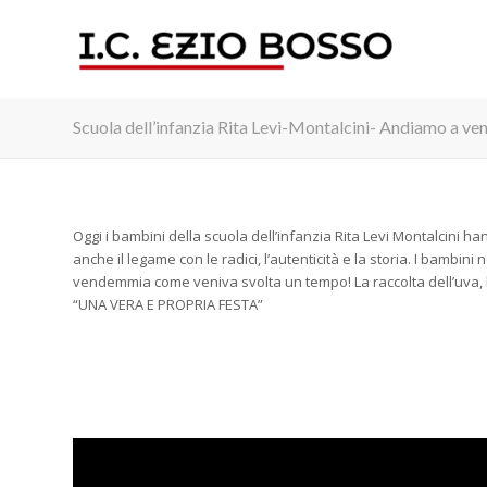
Scuola dell’infanzia Rita Levi-Montalcini- Andiamo a v
Oggi i bambini della scuola dell’infanzia Rita Levi Montalcini ha
anche il legame con le radici, l’autenticità e la storia. I bamb
vendemmia come veniva svolta un tempo! La raccolta dell’uva, l
“UNA VERA E PROPRIA FESTA”