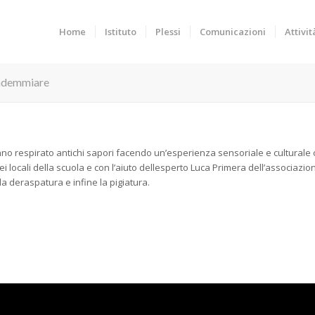
Home
Istituto
Plessi
Comunicazioni
Attivit
endemmiare
nno respirato antichi sapori facendo un’esperienza sensoriale e culturale ch
ini nei locali della scuola e con l’aiuto dellesperto Luca Primera dell’assoc
a deraspatura e infine la pigiatura.