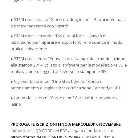
● STEM classi prime: “Giochi e videogiochi” – Giochi matematici
e programmazione con Scratch
● STEM classi seconde: “Dal dire al fare” – Attività di
laboratorio per imparare e approfondire le scienze in modo
pratico e divertente
● STEM classi terze: “Pensa, crea, stampa: dalla modellazione
alla stampa 3D” – Utilizzo di software per la modellazione 3D e
realizzazione di oggetti attraverso la stampante 3D
● Inglese classi terze: “One step beyond” Corso di
potenziamento di inglese per certificazione Cambridge KET
● Latino classi terze: “Carpe diem” Corso di introduzione al
latino
PROROGATE ISCRIZIONI FINO A MERCOLEDI’ 6 NOVEMBRE
:
inquadrare il QR CODE nel PDF allegato o andare al sito
https://forms.gle/sEF5nRTgGiNVSWw67
, inserire i dati e