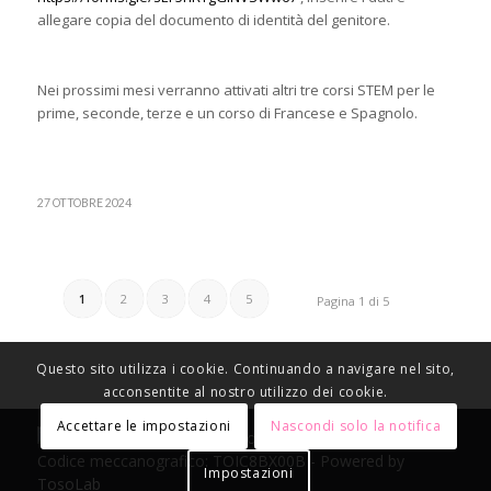
allegare copia del documento di identità del genitore.
Nei prossimi mesi verranno attivati altri tre corsi STEM per le
prime, seconde, terze e un corso di Francese e Spagnolo.
27 OTTOBRE 2024
1
2
3
4
5
Pagina 1 di 5
Questo sito utilizza i cookie. Continuando a navigare nel sito,
acconsentite al nostro utilizzo dei cookie.
Accettare le impostazioni
Nascondi solo la notifica
© Copyright 2021 Istituto Comprensivo Ezio Bosso -
Codice meccanografico: TOIC8BX00B - Powered by
Impostazioni
TosoLab