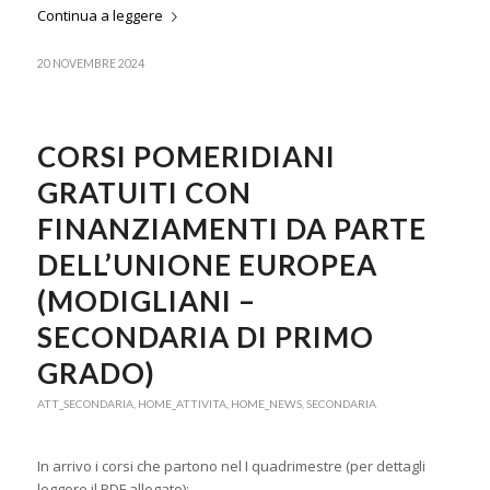
Continua a leggere
20 NOVEMBRE 2024
CORSI POMERIDIANI
GRATUITI CON
FINANZIAMENTI DA PARTE
DELL’UNIONE EUROPEA
(MODIGLIANI –
SECONDARIA DI PRIMO
GRADO)
ATT_SECONDARIA
,
HOME_ATTIVITA
,
HOME_NEWS
,
SECONDARIA
In arrivo i corsi che partono nel I quadrimestre (per dettagli
leggere il PDF allegato):