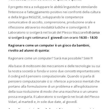
Il progetto
mira a sviluppare le abilità linguistiche stimolando
l’interesse e l’atteggiamento positivo nei confronti della cultura
e della lingua INGLESE, sviluppando le competenze
comunicative di ascolto, comprensione, produzione orale e
riflessione attraverso modalità ludiche e coinvolgenti. Il
Laboratorio si svolgerà nel locali del Plesso Mazzarello
Il corso
si svolgerà ogni settimana il
giovedì
con orario
16:30 – 18:30
Ragionare come un computer è un gioco da bambini,
rivolto ad alunni di quinta:
Ragionare come un computer? Sarà mai possibile? Siiiiii !!!
Alla base di moltissimi dei meccanismi e delle tecnologie su cui
la nostra società si fonda vi sono due concetti importantissimi:
il coding ed il pensiero computazionale.
Quando si parla di
pensiero computazionale ci si riferisce a processi mentali che
portano alla formulazione di un problema e all’esplicitazione
della sua risoluzione di modo che una macchina o un umano
possa eseguirla.
Il Laboratorio si svolgerà nei locali del Plesso
Vidari, al martedì e, in sole due date, al giovedì.