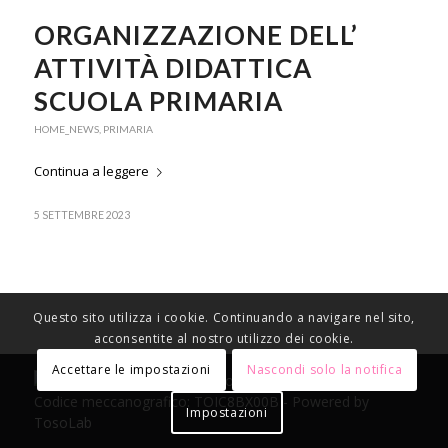
ORGANIZZAZIONE DELL’
ATTIVITÀ DIDATTICA
SCUOLA PRIMARIA
HOME_NEWS
,
PRIMARIA
Continua a leggere
5 SETTEMBRE 2023
Questo sito utilizza i cookie. Continuando a navigare nel sito,
acconsentite al nostro utilizzo dei cookie.
Accettare le impostazioni
Nascondi solo la notifica
© Copyright 2021 Istituto Comprensivo Ezio Bosso -
Codice meccanografico: TOIC8BX00B - Powered by
Impostazioni
TosoLab