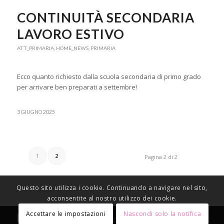
CONTINUITÀ SECONDARIA
LAVORO ESTIVO
ATT_PRIMARIA
,
HOME_NEWS
,
PRIMARIA
Ecco quanto richiesto dalla scuola secondaria di primo grado
per arrivare ben preparati a settembre!
3 GIUGNO 2025
1
2
Pagina 2 di 2
Questo sito utilizza i cookie. Continuando a navigare nel sito,
acconsentite al nostro utilizzo dei cookie.
Accettare le impostazioni
Nascondi solo la notifica
© Copyright 2021 Istituto Comprensivo Ezio Bosso -