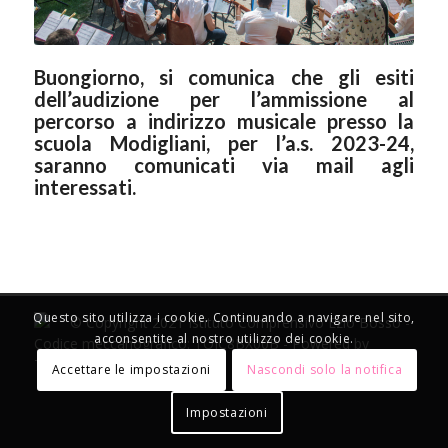
Buongiorno, si comunica che gli esiti
dell’audizione per l’ammissione al
percorso a indirizzo musicale presso la
scuola Modigliani, per l’a.s. 2023-24,
saranno comunicati via mail agli
interessati.
Questo sito utilizza i cookie. Continuando a navigare nel sito,
© Copyright 2021 Istituto Comprensivo Ezio Bosso -
acconsentite al nostro utilizzo dei cookie.
Codice meccanografico: TOIC8BX00B - Powered by
TosoLab
Accettare le impostazioni
Nascondi solo la notifica
Impostazioni