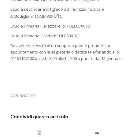
Scuola secondaria di I grado ad indirizzo musicale
01
A.Modigliani: TOMM8BX
C
Scuola Primaria F. Mazzarello: TOEE8BX01D
Scuola Primaria G.Vidari: TOEE8BX02E
Se avete necessità di un supporto potete prendere un
appuntamento con la segreteria didattica telefonando allo
01101167500 dalle h. 8,00 alle h. 9,00 a partire dal 15 gennaio
9 GENNAIO 2026
Condividi questo articolo