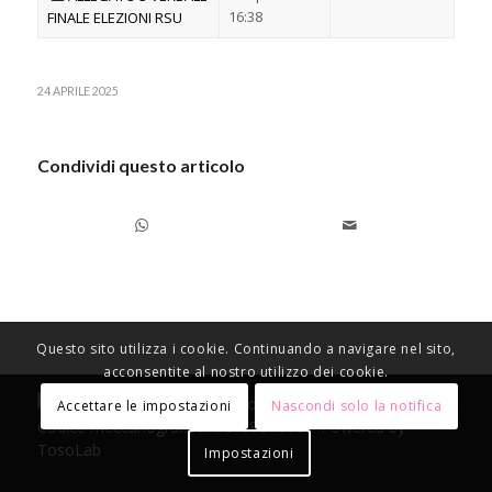
16:38
FINALE ELEZIONI RSU
24 APRILE 2025
Condividi questo articolo
Questo sito utilizza i cookie. Continuando a navigare nel sito,
acconsentite al nostro utilizzo dei cookie.
© Copyright 2021 Istituto Comprensivo Ezio Bosso -
Accettare le impostazioni
Nascondi solo la notifica
Codice meccanografico: TOIC8BX00B - Powered by
TosoLab
Impostazioni