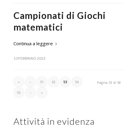
Campionati di Giochi
matematici
Continua a leggere
13 FEBBRAIO 2022
«
‹
51
52
53
54
Pagina 53 di 58
55
›
»
Attività in evidenza