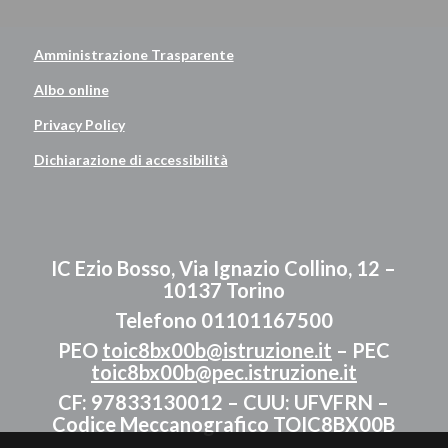
Amministrazione Trasparente
Albo online
Privacy Policy
Dichiarazione di accessibilità
IC Ezio Bosso, Via Ignazio Collino, 12 –
10137 Torino
Telefono 01101167500
PEO
toic8bx00b@istruzione.it
– PEC
toic8bx00b@pec.istruzione.it
CF: 97833130012 – CUU: UFVFRN –
Codice Meccanografico TOIC8BX00B