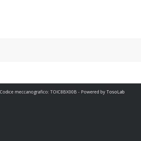
 Codice meccanografico: TOIC8BX00B - Powered by
TosoLab