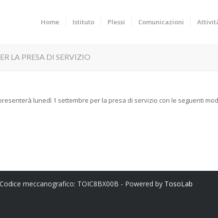
Home
Istituto
Plessi
Comunicazioni
Attivit
R LA PRESA DI SERVIZIO
resenterà lunedì 1 settembre per la presa di servizio con le seguenti moda
 Codice meccanografico: TOIC8BX00B - Powered by
TosoLab