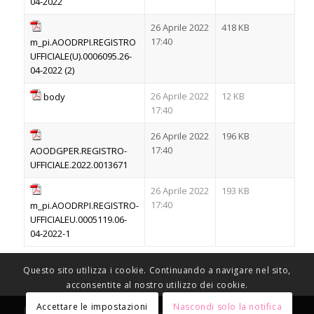
04-2022
26 Aprile 2022
418 KB
17:40
m_pi.AOODRPI.REGISTRO
UFFICIALE(U).0006095.26-
04-2022 (2)
26 Aprile 2022
12 KB
body
17:40
26 Aprile 2022
196 KB
17:40
AOODGPER.REGISTRO-
UFFICIALE.2022.0013671
26 Aprile 2022
193 KB
17:40
m_pi.AOODRPI.REGISTRO-
UFFICIALEU.0005119.06-
04-2022-1
Questo sito utilizza i cookie. Continuando a navigare nel sito,
acconsentite al nostro utilizzo dei cookie.
Accettare le impostazioni
Nascondi solo la notifica