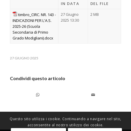
IN DATA
DEL FILE
27 Giugno
2 MB
timbro_CIRC. NR. 143 -
2025 13:30
INDICAZIONI PER L'A.S.
2025-26 (Scuola
Secondaria di Primo
Grado Modigliani).docx
27 GIUGNO 2025
Condividi questo articolo
Questo sito utilizza i cookie. Continuando a navigare nel sito,
acconsentite al nostro utilizzo dei cookie.