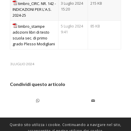
3 Luglio 2024
215 KB
timbro_CIRC. NR. 142 -
15:20
INDICAZIONI PER L'A.S.
2024-25
5 Luglio 2024
85 KB
timbro_stampe
9:41
adozioni libri di testo
scuola sec. di primo
grado Plesso Modigliani
3 LUGLIO 2024
Condividi questo articolo
Questo sito utilizza i cookie. Continuando a navigare nel sito,
acconsentite al nostro utilizzo dei cookie.